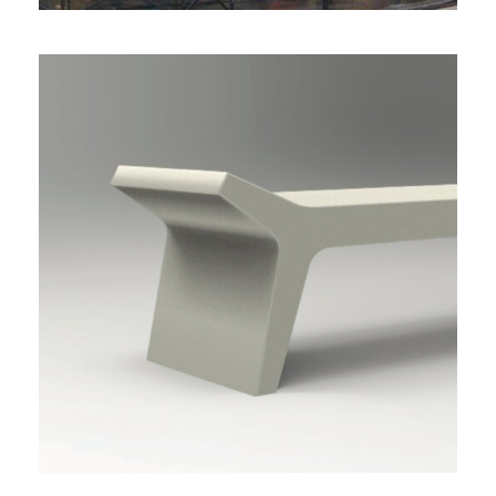
BANQUETTE BÉTON “YY”