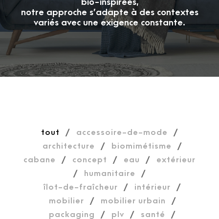
bio-inspirées,
notre approche s’adapte à des contextes
variés avec une exigence constante.
tout
/
accessoire-de-mode
/
architecture
/
biomimétisme
/
cabane
/
concept
/
eau
/
extérieur
/
humanitaire
/
îlot-de-fraîcheur
/
intérieur
/
mobilier
/
mobilier urbain
/
packaging
/
plv
/
santé
/