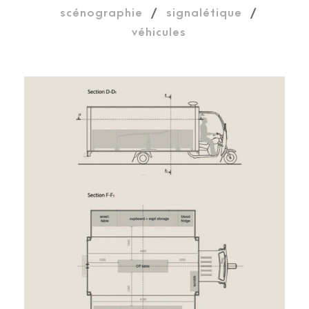
scénographie
/
signalétique
/
véhicules
UNITÉ MOBILE D’URGENCE
OBSTÉTRICALE ET
NÉONATALE AU VOLUME
EXTENSIBLE