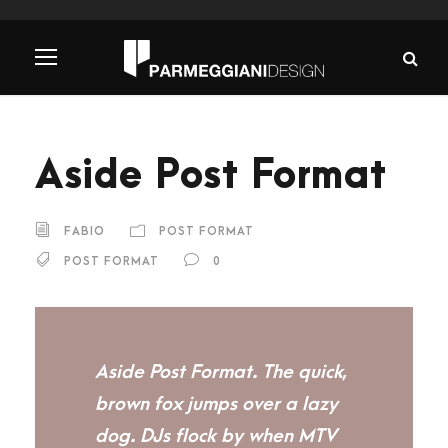
Aside Post Format
FABIO
POST FORMAT
POST FORMAT
0
Aside Post Format. The quick,
brown fox jumps over a lazy
dog. DJs flock by when MTV