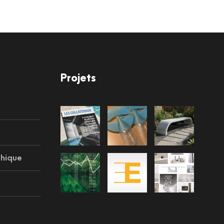
Projets
phique